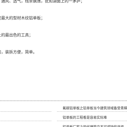
通风、透气，线条飘逸，犹如湖面上的一茅庐；
度最大的型材木纹铝单板；
上的最出色的工具；
的，装拆方便，简单。
氟碳铝单板之铝单板当今建筑领域备受青
铝单板的工程看是容易实际难