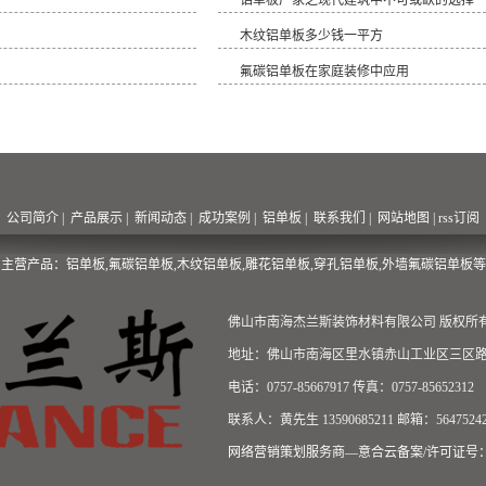
铝单板厂家之现代建筑中不可或缺的选择
木纹铝单板多少钱一平方
氟碳铝单板在家庭装修中应用
公司简介
|
产品展示
|
新闻动态
|
成功案例
|
铝单板
|
联系我们
|
网站地图
|
rss订阅
主营产品：铝单板,氟碳铝单板,木纹铝单板,雕花铝单板,穿孔铝单板,外墙氟碳铝单板等
佛山市南海杰兰斯装饰材料有限公司 版权所有 Copyr
地址：佛山市南海区里水镇赤山工业区三区路
电话：0757-85667917 传真：0757-85652312
联系人：黄先生 13590685211 邮箱：56475242
网络营销策划服务商—意合云
备案/许可证号：粤