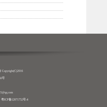
ight(C)2016
6号
1@qq.com
ICP备12071752号-4