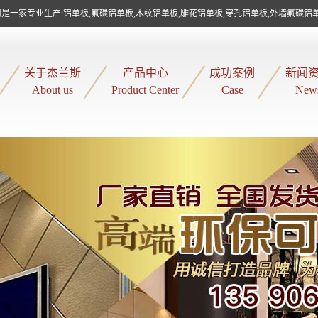
是一家专业生产:铝单板,氟碳铝单板,木纹铝单板,雕花铝单板,穿孔铝单板,外墙氟碳铝
关于杰兰斯
产品中心
成功案例
新闻
About us
Product Center
Case
New