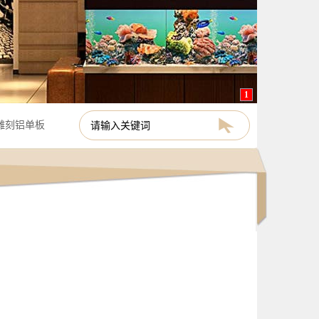
1
雕刻铝单板