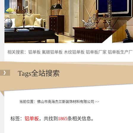
相关搜索：
铝单板
氟碳铝单板
木纹铝单板
铝单板厂家
铝单板生产厂
铝单板加工厂
Tags全站搜索
当前位置：
佛山市南海杰兰斯装饰材料有限公司
>>
标签：
铝单板
，共找到
1865
条相关信息。