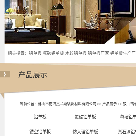
相关搜索：
铝单板
氟碳铝单板
木纹铝单板
铝单板厂家
铝单板生产厂
产品展示
当前位置：
佛山市南海杰兰斯装饰材料有限公司
>>
产品展示
>>
双曲铝
铝单板
氟碳铝单板
幕墙铝
镂空铝单板
仿大理铝单板
真石漆铝