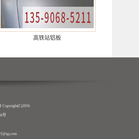
高铁站铝板
ight(C)2016
6号
1@qq.com