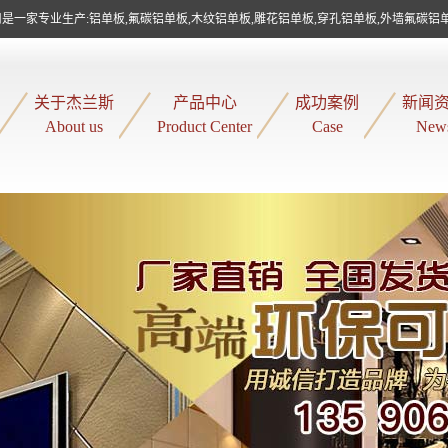
是一家专业生产:铝单板,氟碳铝单板,木纹铝单板,雕花铝单板,穿孔铝单板,外墙氟碳铝
关于杰兰斯
产品中心
成功案例
新闻
About us
Product Center
Case
New