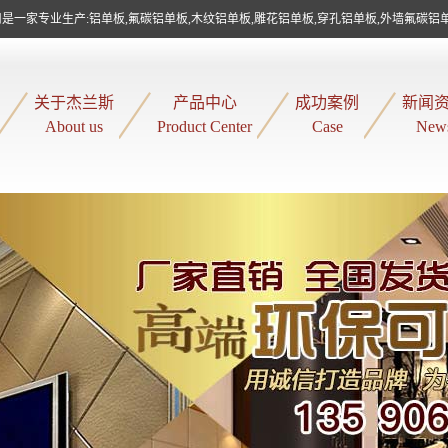
是一家专业生产:铝单板,氟碳铝单板,木纹铝单板,雕花铝单板,穿孔铝单板,外墙氟碳铝
关于杰兰斯
产品中心
成功案例
新闻
About us
Product Center
Case
New