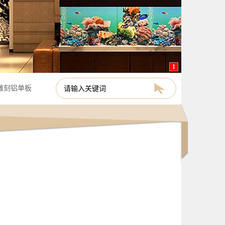
1
雕刻铝单板