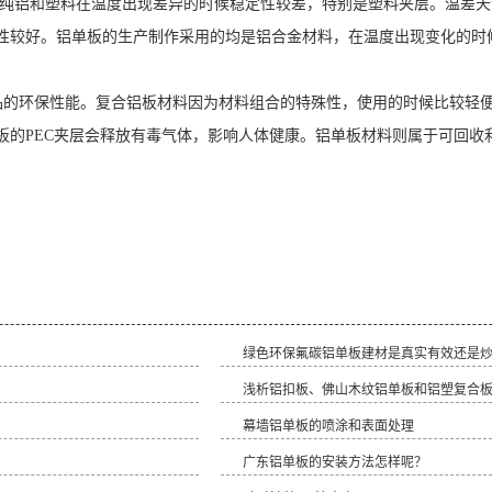
铝和塑料在温度出现差异的时候稳定性较差，特别是塑料夹层。温差天
性较好。铝单板的生产制作采用的均是铝合金材料，在温度出现变化的时
环保性能。复合铝板材料因为材料组合的特殊性，使用的时候比较轻便
板的PEC夹层会释放有毒气体，影响人体健康。铝单板材料则属于可回收
绿色环保氟碳铝单板建材是真实有效还是
​浅析铝扣板、佛山木纹铝单板和铝塑复合
幕墙铝单板的喷涂和表面处理
广东铝单板的安装方法怎样呢？