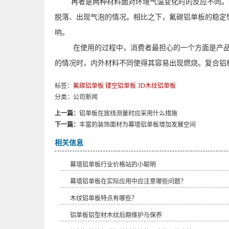
再者是两种材料面对环境气温变化时的反应不同。纯
脱落、出现气泡的情况。相比之下，氟碳铝单板的稳定
响。
在使用的过程中，消费者最担心的一个方面是产品的
的情况时，内外材料不同使得其容易出现燃烧。复合铝
标签：
氟碳铝单板
镂空铝单板
3D木纹铝单板
分类：
公司新闻
上一篇：
铝单板在放线测量时应采用什么措施
下一篇：
丰富的装饰面材为幕墙铝单板增加发展空间
相关信息
幕墙铝单板行业价格站的小聪明
​幕墙铝单板在实际应用中应注意哪些问题？
木纹铝单板特点有哪些？
铝单板铝型材木纹后期维护与保养